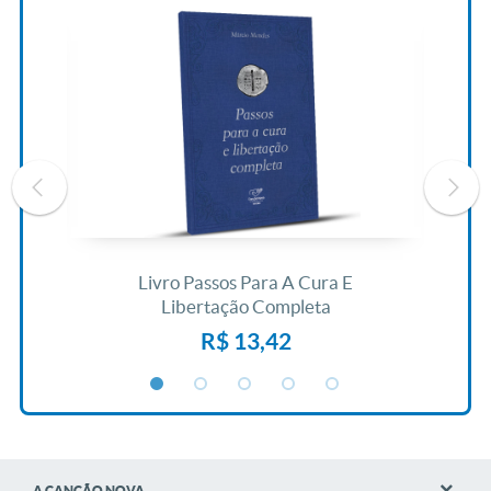
ida
Livro Passos Para A Cura E
L
Libertação Completa
R$ 13,42
A CANÇÃO NOVA